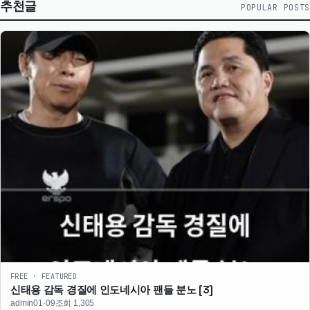
추천글
POPULAR POSTS
FREE · FEATURED
신태용 감독 경질에 인도네시아 팬들 분노
[3]
admin
01·09
조회 1,305