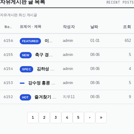
자유게시판 글 목록
RECENT POSTS
자유게시판 최신 게시글
No.
작성자
날짜
조회
표제어 · 제목
6156
이민호 별들에게 물어봐 우주관광객으로 출연 이유 드러나
admin
01·01
652
FEATURED
6155
축구 경기 판정 논란 오심으로 인한 팬들 분노
admin
08·06
5
NEW
6154
김하성 부상 복귀 후 주전 자리 되찾기 어려울 듯
admin
08·06
4
SPEC
6153
강수정 홍콩 일상 공개 아들 수업 기다리며 카페에서 휴식
admin
08·06
5
6152
즐겨찾기 모음, 분야별로 정리해 필요한 정보를 빠르게 찾는 방법
지우11
08·05
9
HOT
1
2
3
4
5
›
»