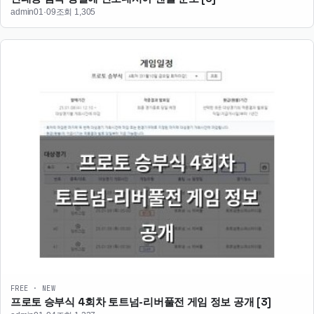
admin
01·09
조회 1,305
FREE · NEW
프로토 승부식 4회차 토트넘-리버풀전 게임 정보 공개
[3]