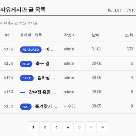
자유게시판 글 목록
RECENT POSTS
자유게시판 최신 게시글
No.
작성자
날짜
조회
표제어 · 제목
6156
이민호 별들에게 물어봐 우주관광객으로 출연 이유 드러나
admin
01·01
652
FEATURED
6155
축구 경기 판정 논란 오심으로 인한 팬들 분노
admin
08·06
5
NEW
6154
김하성 부상 복귀 후 주전 자리 되찾기 어려울 듯
admin
08·06
4
SPEC
6153
강수정 홍콩 일상 공개 아들 수업 기다리며 카페에서 휴식
admin
08·06
5
6152
즐겨찾기 모음, 분야별로 정리해 필요한 정보를 빠르게 찾는 방법
지우11
08·05
9
HOT
1
2
3
4
5
›
»