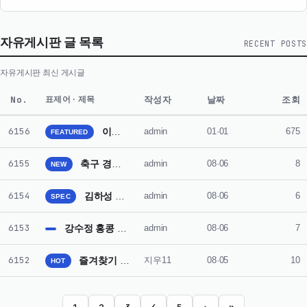
자유게시판 글 목록
RECENT POSTS
자유게시판 최신 게시글
No.
작성자
날짜
조회
표제어 · 제목
6156
이민호 별들에게 물어봐 우주관광객으로 출연 이유 드러나
admin
01·01
675
FEATURED
6155
축구 경기 판정 논란 오심으로 인한 팬들 분노
admin
08·06
8
NEW
6154
김하성 부상 복귀 후 주전 자리 되찾기 어려울 듯
admin
08·06
6
SPEC
6153
강수정 홍콩 일상 공개 아들 수업 기다리며 카페에서 휴식
admin
08·06
7
6152
즐겨찾기 모음, 분야별로 정리해 필요한 정보를 빠르게 찾는 방법
지우11
08·05
10
HOT