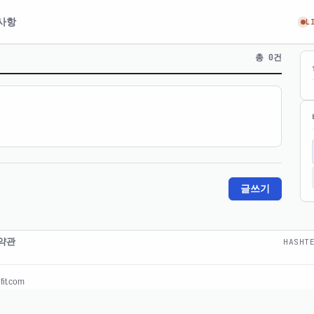
사항
L
총 0건
글쓰기
약관
HASHT
it.com