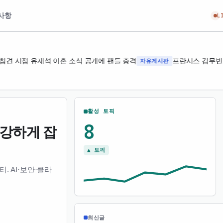
사항
L
견 시점 유재석 이혼 소식 공개에 팬들 충격
자유게시판
프란시스 김무빈 
활성 토픽
8
 강하게 잡
▲ 토픽
 AI·보안·클라
최신글