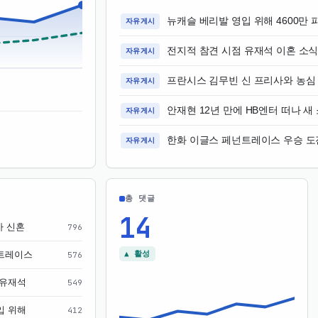
뉴캐슬 베리발 영입 위해 4600만
자유게시
전지적 참견 시점 유재석 이혼 소식
자유게시
프란시스 김무빈 신 프리사와 농심
자유게시
안재현 12년 만에 HB엔터 떠나 새
자유게시
한화 이글스 페넌트레이스 우승 도
자유게시
총 댓글
14
차 신혼
796
▲ 활성
트레이스
576
 유재석
549
입 위해
412