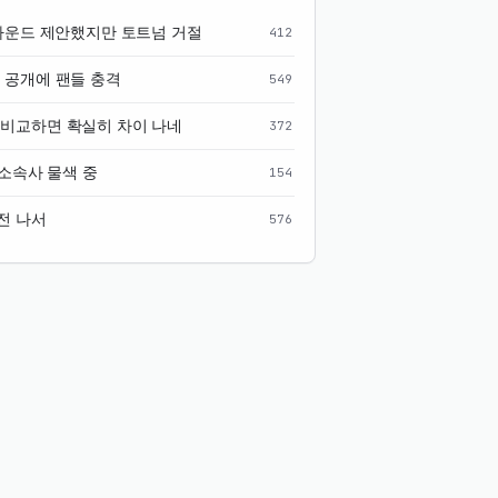
 파운드 제안했지만 토트넘 거절
412
 공개에 팬들 충격
549
 비교하면 확실히 차이 나네
372
 소속사 물색 중
154
전 나서
576