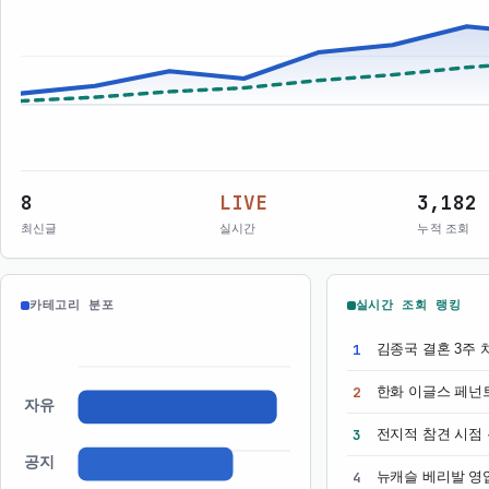
8
LIVE
3,182
최신글
실시간
누적 조회
카테고리 분포
실시간 조회 랭킹
1
김종국 결혼 3주 
2
한화 이글스 페넌
자유
3
전지적 참견 시점
공지
4
뉴캐슬 베리발 영