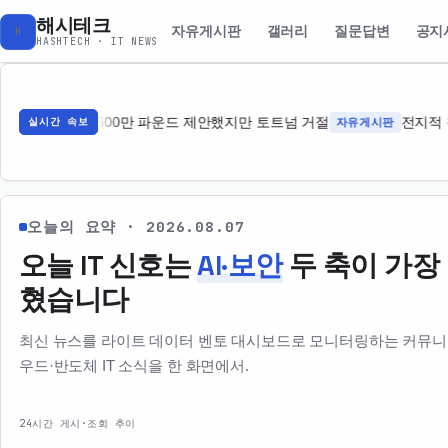
해시테크
자유게시판
갤러리
질문답변
공지
H
HASHTECH · IT NEWS
 영입 위해 4600만 파운드 제안했지만 토트넘 거절
자유게시판
전지적 참
실시간 속보
오늘의 요약 · 2026.08.07
오늘 IT 신호는
AI·보안
두 축이 가장
혔습니다
최신 뉴스를 라이트 데이터 벤토 대시보드로 모니터링하는 커뮤니티.
우드·반도체 IT 소식을 한 화면에서.
24시간 게시·조회 추이