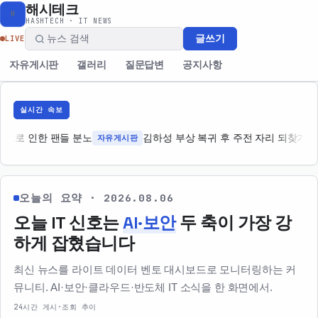
해시테크
H
HASHTECH · IT NEWS
글쓰기
LIVE
자유게시판
갤러리
질문답변
공지사항
실시간 속보
으로 인한 팬들 분노
자유게시판
김하성 부상 복귀 후 주전 자리 되찾기 어
오늘의 요약 · 2026.08.06
오늘 IT 신호는
AI·보안
두 축이 가장 강
하게 잡혔습니다
최신 뉴스를 라이트 데이터 벤토 대시보드로 모니터링하는 커
뮤니티. AI·보안·클라우드·반도체 IT 소식을 한 화면에서.
24시간 게시·조회 추이